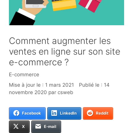
Comment augmenter les
ventes en ligne sur son site
e-commerce ?
Catégories
E-commerce
1 mars 2021
14
novembre 2020
par
csweb
Facebook
LinkedIn
Reddit
X
E-mail