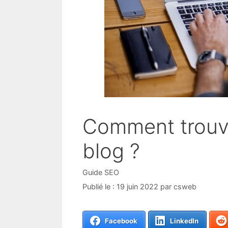
Comment trouve
blog ?
Catégories
Guide SEO
19 juin 2022
par
csweb
Facebook
LinkedIn