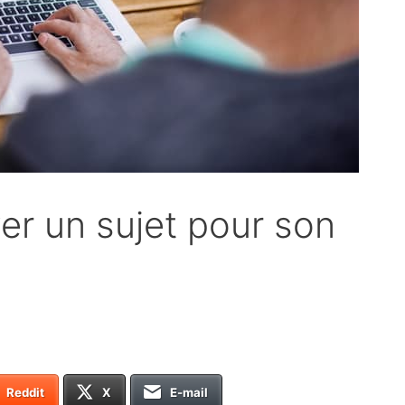
r un sujet pour son
Reddit
X
E-mail