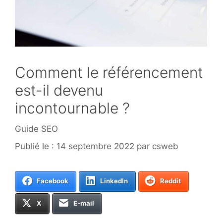
Comment le référencement
est-il devenu
incontournable ?
Catégories
Guide SEO
14 septembre 2022
par
csweb
Facebook
LinkedIn
Reddit
X
E-mail