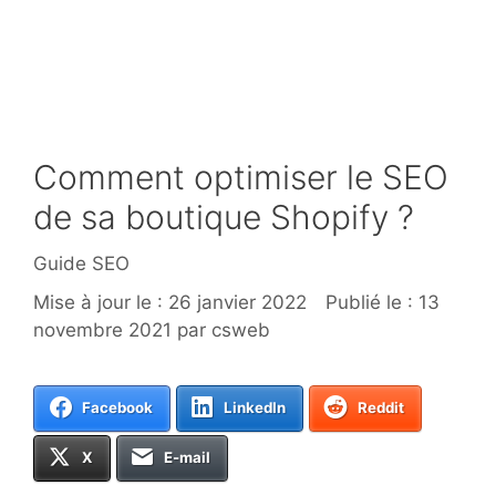
Comment optimiser le SEO
de sa boutique Shopify ?
Catégories
Guide SEO
26 janvier 2022
13
novembre 2021
par
csweb
Facebook
LinkedIn
Reddit
X
E-mail