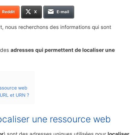
Reddit
X
E-mail
t, nous recherchons des informations qui sont
r des
adresses qui permettent de localiser une
ressource web
, URL et URN ?
localiser une ressource web
or
) sont des adresses uniques utilisées pour
localiser