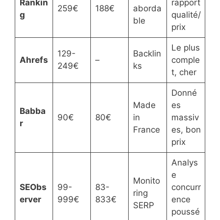
Rankin
rapport
259€
188€
aborda
g
qualité/
ble
prix
Le plus
129-
Backlin
Ahrefs
–
comple
249€
ks
t, cher
Donné
Made
es
Babba
90€
80€
in
massiv
r
France
es, bon
prix
Analys
e
Monito
SEObs
99-
83-
concurr
ring
erver
999€
833€
ence
SERP
poussé