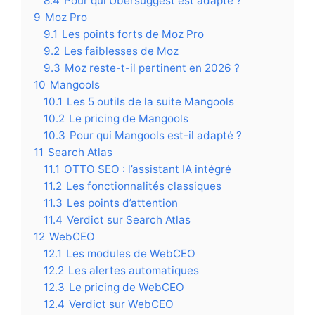
8.4
Pour qui Ubersuggest est adapté ?
9
Moz Pro
9.1
Les points forts de Moz Pro
9.2
Les faiblesses de Moz
9.3
Moz reste-t-il pertinent en 2026 ?
10
Mangools
10.1
Les 5 outils de la suite Mangools
10.2
Le pricing de Mangools
10.3
Pour qui Mangools est-il adapté ?
11
Search Atlas
11.1
OTTO SEO : l’assistant IA intégré
11.2
Les fonctionnalités classiques
11.3
Les points d’attention
11.4
Verdict sur Search Atlas
12
WebCEO
12.1
Les modules de WebCEO
12.2
Les alertes automatiques
12.3
Le pricing de WebCEO
12.4
Verdict sur WebCEO