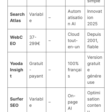
simple
Autom
Innovat
Search
Variabl
–
atisatio
ion
Atlas
e
n AI
2025
Cloud
Depuis
WebC
37-
–
tout-
2001,
EO
299€
en-un
fiable
Version
Yooda
Gratuit
100%
gratuit
Insigh
-
–
françai
e
t
payant
s
génére
use
Optimi
On-
Surfer
Variabl
sation
–
page
SEO
e
conten
AI
u