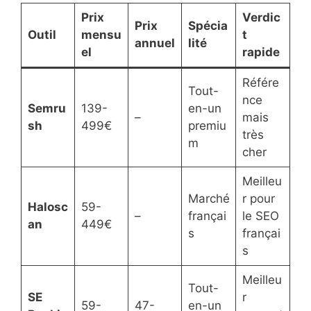
Prix
Verdic
Prix
Spécia
Outil
mensu
t
annuel
lité
el
rapide
Référe
Tout-
nce
Semru
139-
en-un
–
mais
sh
499€
premiu
très
m
cher
Meilleu
Marché
r pour
Halosc
59-
–
françai
le SEO
an
449€
s
françai
s
Meilleu
Tout-
SE
r
59-
47-
en-un