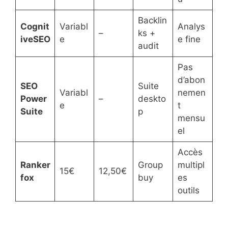
Backlin
Cognit
Variabl
Analys
–
ks +
iveSEO
e
e fine
audit
Pas
d’abon
SEO
Suite
Variabl
nemen
Power
–
deskto
e
t
Suite
p
mensu
el
Accès
Ranker
Group
multipl
15€
12,50€
fox
buy
es
outils