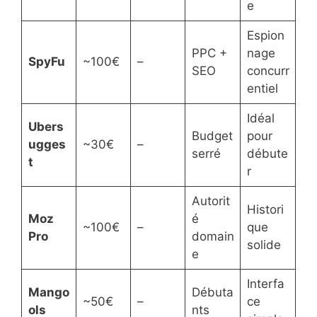
e
Espion
PPC +
nage
SpyFu
~100€
–
SEO
concurr
entiel
Idéal
Ubers
Budget
pour
ugges
~30€
–
serré
débute
t
r
Autorit
Histori
Moz
é
~100€
–
que
Pro
domain
solide
e
Interfa
Mango
Débuta
~50€
–
ce
ols
nts