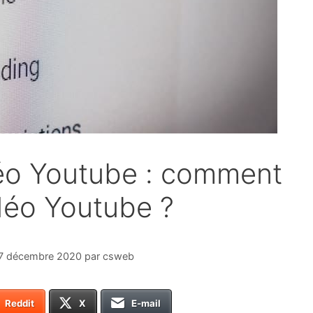
éo Youtube : comment
déo Youtube ?
7 décembre 2020
par
csweb
Reddit
X
E-mail