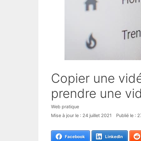
Copier une vid
prendre une vi
Catégories
Web pratique
24 juillet 2021
2
Facebook
LinkedIn