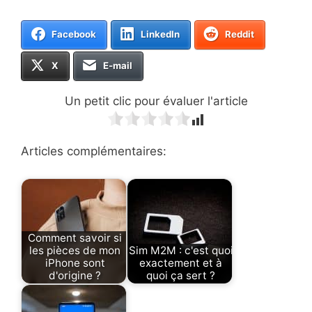
Facebook
LinkedIn
Reddit
X
E-mail
Un petit clic pour évaluer l'article
Articles complémentaires:
Comment savoir si
les pièces de mon
Sim M2M : c'est quoi
iPhone sont
exactement et à
d'origine ?
quoi ça sert ?