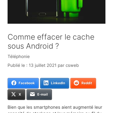
Comme effacer le cache
sous Android ?
Catégories
Téléphonie
13 juillet 2021
par
csweb
Facebook
LinkedIn
Reddit
X
E-mail
Bien que les smartphones aient augmenté leur