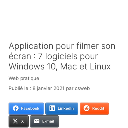
Application pour filmer son
écran : 7 logiciels pour
Windows 10, Mac et Linux
Catégories
Web pratique
8 janvier 2021
par
csweb
Facebook
LinkedIn
Reddit
X
E-mail