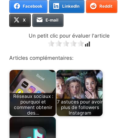
Facebook
LinkedIn
Reddit
X
E-mail
Un petit clic pour évaluer l'article
Articles complémentaires:
Réseaux sociaux :
pourquoi et
7 astuces pour avoir
comment obtenir
plus de followers
des…
Instagram