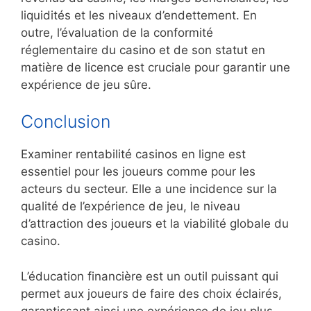
liquidités et les niveaux d’endettement. En
outre, l’évaluation de la conformité
réglementaire du casino et de son statut en
matière de licence est cruciale pour garantir une
expérience de jeu sûre.
Conclusion
Examiner rentabilité casinos en ligne est
essentiel pour les joueurs comme pour les
acteurs du secteur. Elle a une incidence sur la
qualité de l’expérience de jeu, le niveau
d’attraction des joueurs et la viabilité globale du
casino.
L’éducation financière est un outil puissant qui
permet aux joueurs de faire des choix éclairés,
garantissant ainsi une expérience de jeu plus