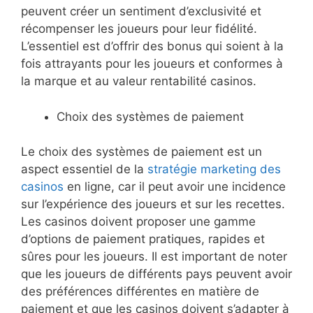
peuvent créer un sentiment d’exclusivité et
récompenser les joueurs pour leur fidélité.
L’essentiel est d’offrir des bonus qui soient à la
fois attrayants pour les joueurs et conformes à
la marque et au valeur rentabilité casinos.
Choix des systèmes de paiement
Le choix des systèmes de paiement est un
aspect essentiel de la
stratégie marketing des
casinos
en ligne, car il peut avoir une incidence
sur l’expérience des joueurs et sur les recettes.
Les casinos doivent proposer une gamme
d’options de paiement pratiques, rapides et
sûres pour les joueurs. Il est important de noter
que les joueurs de différents pays peuvent avoir
des préférences différentes en matière de
paiement et que les casinos doivent s’adapter à