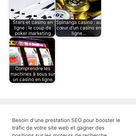
Stars et casino en
Spinanga casino : au
ligne : le coup de
cœur d’un casino en
poker marketing
ligne…
Comprendre les
machines à sous sur
un casino en ligne
Besoin d'une prestation SEO pour booster le
trafic de votre site web et gagner des
positions sur les moteurs de recherche.