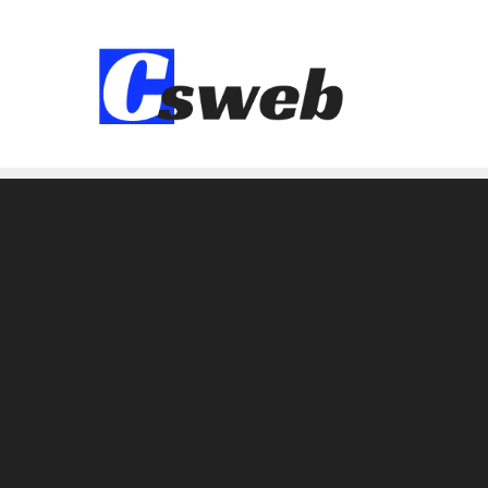
Aller
au
contenu