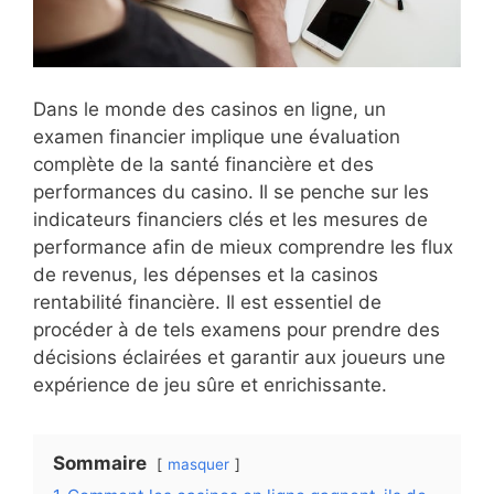
Dans le monde des casinos en ligne, un
examen financier implique une évaluation
complète de la santé financière et des
performances du casino. Il se penche sur les
indicateurs financiers clés et les mesures de
performance afin de mieux comprendre les flux
de revenus, les dépenses et la casinos
rentabilité financière. Il est essentiel de
procéder à de tels examens pour prendre des
décisions éclairées et garantir aux joueurs une
expérience de jeu sûre et enrichissante.
Sommaire
masquer