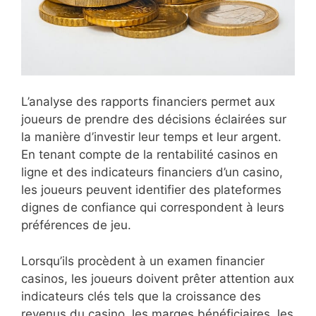
L’analyse des rapports financiers permet aux
joueurs de prendre des décisions éclairées sur
la manière d’investir leur temps et leur argent.
En tenant compte de la rentabilité casinos en
ligne et des indicateurs financiers d’un casino,
les joueurs peuvent identifier des plateformes
dignes de confiance qui correspondent à leurs
préférences de jeu.
Lorsqu’ils procèdent à un examen financier
casinos, les joueurs doivent prêter attention aux
indicateurs clés tels que la croissance des
revenus du casino, les marges bénéficiaires, les