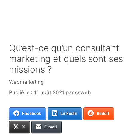
Qu’est-ce qu’un consultant
marketing et quels sont ses
missions ?
Catégories
Webmarketing
11 août 2021
par
csweb
Facebook
LinkedIn
Reddit
X
E-mail