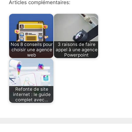
Articles complémentaires:
Nos 8 conseils pour
3 raisons de faire
choisir une agence
appel à une agence
web
Powerpoint
Refonte de site
internet : le guide
complet avec…