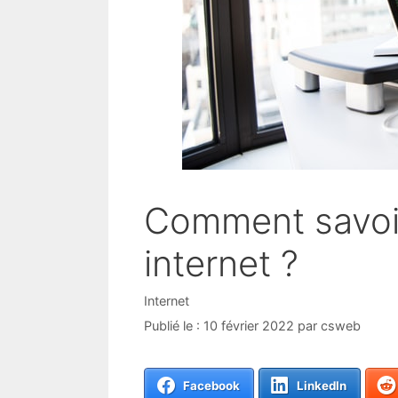
Comment savoir
internet ?
Catégories
Internet
10 février 2022
par
csweb
Facebook
LinkedIn