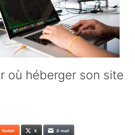
 où héberger son site
Reddit
X
E-mail