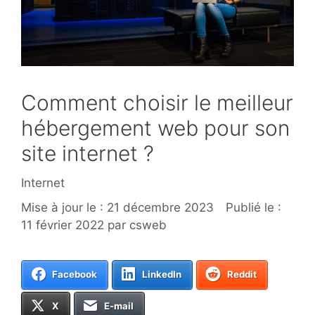
Comment choisir le meilleur
hébergement web pour son
site internet ?
Catégories
Internet
21 décembre 2023
11 février 2022
par
csweb
Facebook
LinkedIn
Reddit
X
E-mail