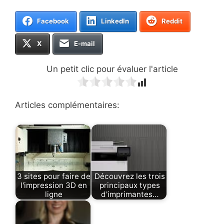
Facebook
LinkedIn
Reddit
X
E-mail
Un petit clic pour évaluer l'article
Articles complémentaires:
3 sites pour faire de
Découvrez les trois
l'impression 3D en
principaux types
ligne
d'imprimantes…