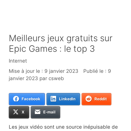
Meilleurs jeux gratuits sur
Epic Games : le top 3
Catégories
Internet
9 janvier 2023
9
janvier 2023
par
csweb
Facebook
LinkedIn
Reddit
X
E-mail
Les jeux vidéo sont une source inépuisable de