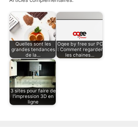
Quelles sont les
Oqee by free sur PC
grandes tendances
: Comment regarder
de la…
les chaines…
3 sites pour faire de
l'impression 3D en
ligne