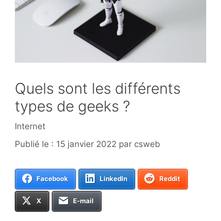
Quels sont les différents
types de geeks ?
Catégories
Internet
15 janvier 2022
par
csweb
Facebook
LinkedIn
Reddit
X
E-mail