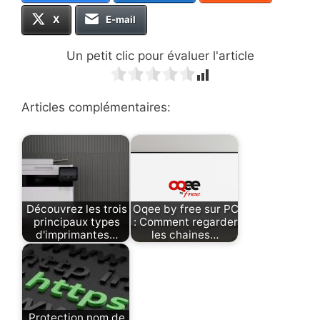
X
E-mail
Un petit clic pour évaluer l'article
Articles complémentaires:
Découvrez les trois
Oqee by free sur PC
principaux types
: Comment regarder
d'imprimantes…
les chaines…
Protection nom de