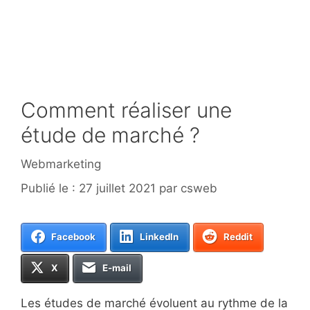
Comment réaliser une
étude de marché ?
Catégories
Webmarketing
27 juillet 2021
par
csweb
Facebook
LinkedIn
Reddit
X
E-mail
Les études de marché évoluent au rythme de la