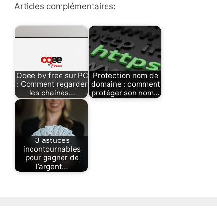
Articles complémentaires:
Oqee by free sur PC
Protection nom de
: Comment regarder
domaine : comment
les chaines…
protéger son nom…
3 astuces
incontournables
pour gagner de
l’argent…