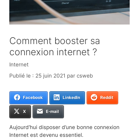
Comment booster sa
connexion internet ?
Catégories
Internet
25 juin 2021
par
csweb
Facebook
LinkedIn
Reddit
X
E-mail
Aujourd’hui disposer d’une bonne connexion
Internet est devenu essentiel.