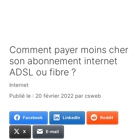
Comment payer moins cher
son abonnement internet
ADSL ou fibre ?
Catégories
Internet
20 février 2022
par
csweb
Facebook
LinkedIn
Reddit
X
E-mail