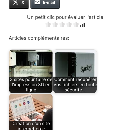
X
E-mail
Un petit clic pour évaluer l'article
Articles complémentaires:
3 sites pour faire de
Comment récupérer
l'impression 3D en
vos fichiers en toute
ligne
sécurité…
Création d'un site
internet pro :