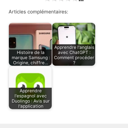
Articles complémentaires:
Apprendre l'anglais
Histoire de la
avec ChatGPT :
marque Samsung :
Comment procéder
Origine, chiffre…
?
Apprendre
l'espagnol avec
Duolingo : Avis sur
l'application