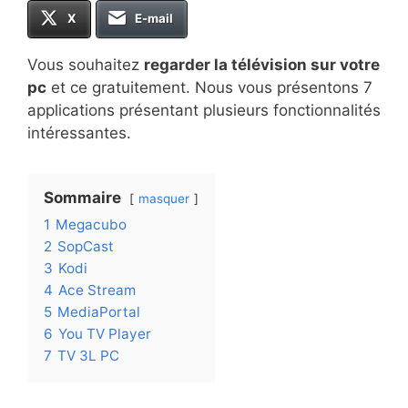
X
E-mail
Vous souhaitez
regarder la télévision sur votre
pc
et ce gratuitement. Nous vous présentons 7
applications présentant plusieurs fonctionnalités
intéressantes.
Sommaire
masquer
1
Megacubo
2
SopCast
3
Kodi
4
Ace Stream
5
MediaPortal
6
You TV Player
7
TV 3L PC