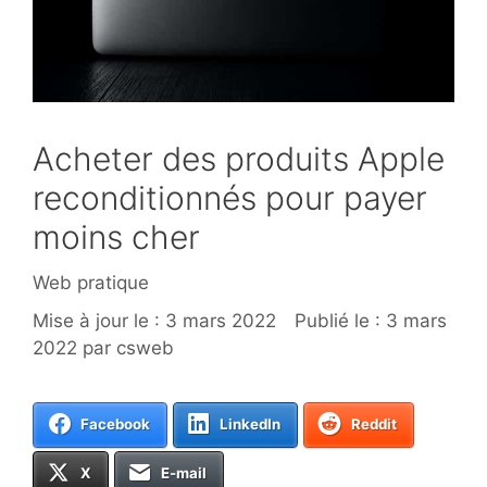
Acheter des produits Apple
reconditionnés pour payer
moins cher
Catégories
Web pratique
3 mars 2022
3 mars
2022
par
csweb
Facebook
LinkedIn
Reddit
X
E-mail