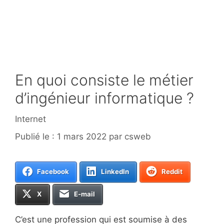
En quoi consiste le métier
d’ingénieur informatique ?
Catégories
Internet
1 mars 2022
par
csweb
Facebook
LinkedIn
Reddit
X
E-mail
C’est une profession qui est soumise à des