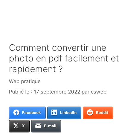
Comment convertir une
photo en pdf facilement et
rapidement ?
Catégories
Web pratique
17 septembre 2022
par
csweb
Facebook
LinkedIn
Reddit
X
E-mail