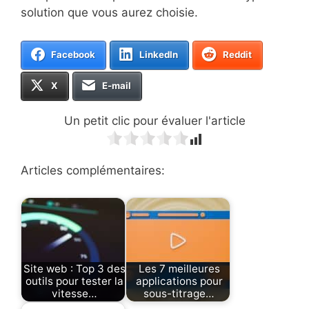
solution que vous aurez choisie.
Facebook
LinkedIn
Reddit
X
E-mail
Un petit clic pour évaluer l'article
Articles complémentaires:
Site web : Top 3 des
Les 7 meilleures
outils pour tester la
applications pour
vitesse…
sous-titrage…