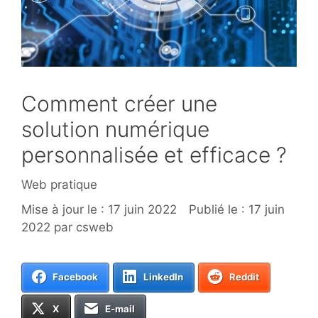
Comment créer une
solution numérique
personnalisée et efficace ?
Catégories
Web pratique
17 juin 2022
17 juin
2022
par
csweb
Facebook
LinkedIn
Reddit
X
E-mail