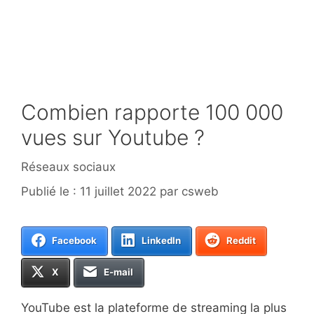
Combien rapporte 100 000
vues sur Youtube ?
Catégories
Réseaux sociaux
11 juillet 2022
par
csweb
Facebook
LinkedIn
Reddit
X
E-mail
YouTube est la plateforme de streaming la plus