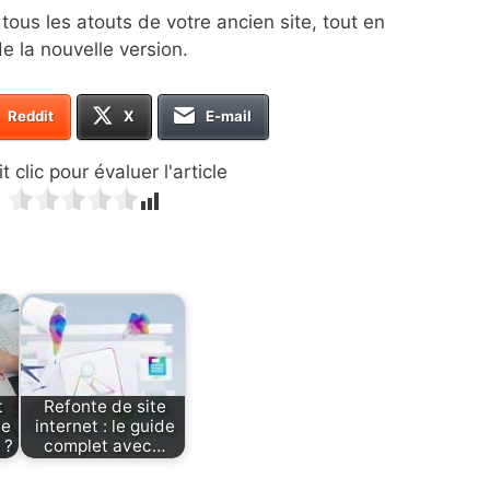
tous les atouts de votre ancien site, tout en
e la nouvelle version.
Reddit
X
E-mail
t clic pour évaluer l'article
t
Refonte de site
te
internet : le guide
 ?
complet avec…