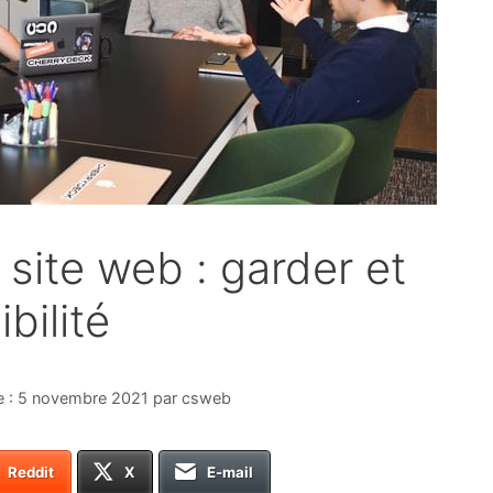
site web : garder et
bilité
5 novembre 2021
par
csweb
Reddit
X
E-mail